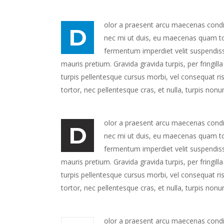
olor a praesent arcu maecenas condime
D
nec mi ut duis, eu maecenas quam tort
fermentum imperdiet velit suspendiss
mauris pretium. Gravida gravida turpis, per fringil
turpis pellentesque cursus morbi, vel consequat ris
tortor, nec pellentesque cras, et nulla, turpis non
olor a praesent arcu maecenas condime
D
nec mi ut duis, eu maecenas quam tort
fermentum imperdiet velit suspendiss
mauris pretium. Gravida gravida turpis, per fringil
turpis pellentesque cursus morbi, vel consequat ris
tortor, nec pellentesque cras, et nulla, turpis non
olor a praesent arcu maecenas condime